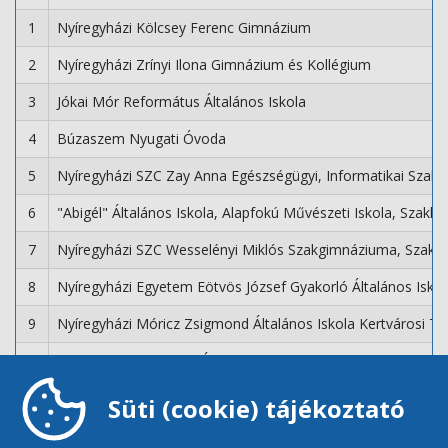
1
Nyíregyházi Kölcsey Ferenc Gimnázium
2
Nyíregyházi Zrínyi Ilona Gimnázium és Kollégium
3
Jókai Mór Református Általános Iskola
4
Búzaszem Nyugati Óvoda
5
Nyíregyházi SZC Zay Anna Egészségügyi, Informatikai Szak
6
"Abigél" Általános Iskola, Alapfokú Művészeti Iskola, Szak
7
Nyíregyházi SZC Wesselényi Miklós Szakgimnáziuma, Szakkk
8
Nyíregyházi Egyetem Eötvös József Gyakorló Általános Isko
9
Nyíregyházi Móricz Zsigmond Általános Iskola Kertvárosi T
10
Gyermekek Háza Déli Óvoda Kassa utcai Telephely
11
Gyermekek Háza Déli Óvoda Kertvárosi Csicsergő Tagintéz
Süti (cookie) tájékoztató
12
Gyermekek Háza Déli Óvoda Mandabokor Telephely,