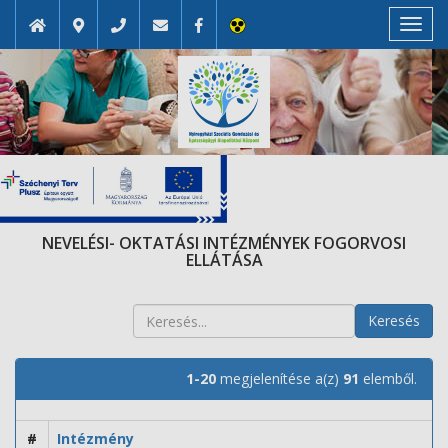
Toggl
navig
NEVELÉSI- OKTATÁSI INTÉZMÉNYEK FOGORVOSI
ELLÁTÁSA
Keresés
1-20
megjelenítése a(z)
91
elemből.
#
Intézmény