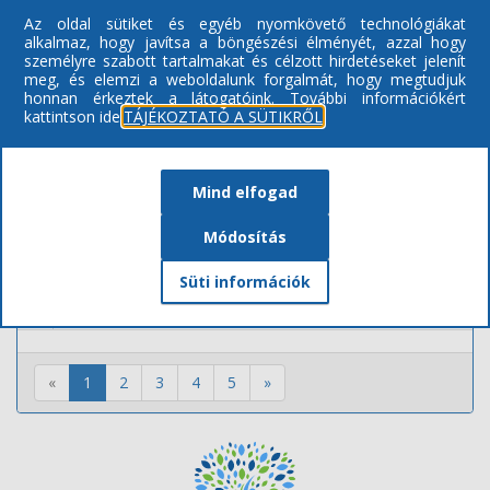
Az oldal sütiket és egyéb nyomkövető technológiákat
13
Gyermekek Háza Déli Óvoda Felsősima Telephely
alkalmaz, hogy javítsa a böngészési élményét, azzal hogy
személyre szabott tartalmakat és célzott hirdetéseket jelenít
14
Nyíregyházi Bárczi Gusztáv Általános Iskola, Készségfejles
meg, és elemzi a weboldalunk forgalmát, hogy megtudjuk
honnan érkeztek a látogatóink.
További információkért
15
Nyírgyházi Göllesz Viktor Szakiskola, Általános Iskola és E
kattintson ide:
TÁJÉKOZTATÓ A SÜTIKRŐL
16
Nyíregyházi RIDENS Szakgimnázium, Szakközépiskola, Szakis
17
Nyíregyházi Vasvári Pál Gimnázium
Mind elfogad
18
Nyíregyházi Móra Ferenc Általános Iskola Petőfi Sándor Ta
Módosítás
19
Waldorf Óvoda, Általános Iskola és Gimnázium és Alapfokú 
Süti információk
20
Sója Miklós Görögkatólikus Óvoda és Általános Iskola (általá
«
1
2
3
4
5
»