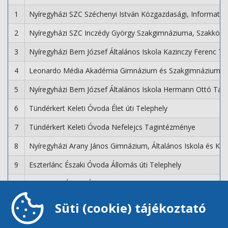
1
Nyíregyházi SZC Széchenyi István Közgazdasági, Informati
2
Nyíregyházi SZC Inczédy György Szakgimnáziuma, Szakközép
3
Nyíregyházi Bem József Általános Iskola Kazinczy Ferenc T
4
Leonardo Média Akadémia Gimnázium és Szakgimnázium
5
Nyíregyházi Bem József Általános Iskola Hermann Ottó Ta
6
Tündérkert Keleti Óvoda Élet úti Telephely
7
Tündérkert Keleti Óvoda Nefelejcs Tagintézménye
8
Nyíregyházi Arany János Gimnázium, Általános Iskola és Ko
9
Eszterlánc Északi Óvoda Állomás úti Telephely
10
Eszterlánc Északi Óvoda Nyitnikék Tagintézménye
11
Nyíregyházi Móricz Zsigmond Általános Iskola Kertvárosi T
Süti (cookie) tájékoztató
12
Gyermekek Háza Déli Óvoda Kassa utcai Telephely