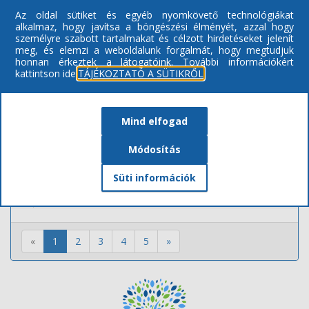
Az oldal sütiket és egyéb nyomkövető technológiákat
13
Gyermekek Háza Déli Óvoda Kertvárosi Csicsergő Tagintéz
alkalmaz, hogy javítsa a böngészési élményét, azzal hogy
személyre szabott tartalmakat és célzott hirdetéseket jelenít
14
Gyermekek Háza Déli Óvoda Mandabokor Telephely,
meg, és elemzi a weboldalunk forgalmát, hogy megtudjuk
honnan érkeztek a látogatóink.
További információkért
15
Gyermekek Háza Déli Óvoda Felsősima Telephely
kattintson ide:
TÁJÉKOZTATÓ A SÜTIKRŐL
16
Tündérkert Keleti Óvoda Ligeti Tagintézménye
17
Westsik Vilmos Élelmiszeripari Szakgimnázium és Szakközép
Mind elfogad
18
Nyíregyházi Móra Ferenc Általános Iskola
Módosítás
19
Gyermekek Háza Déli Óvoda Butykatelep Telephely
Süti információk
20
Tündérkert Keleti Óvoda Margaréta Tagintézménye
«
1
2
3
4
5
»