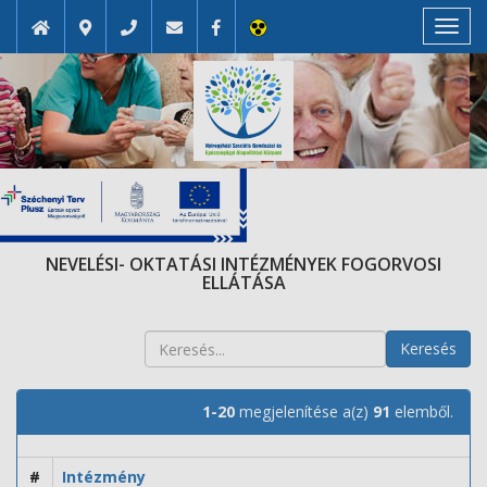
Toggl
navig
NEVELÉSI- OKTATÁSI INTÉZMÉNYEK FOGORVOSI
ELLÁTÁSA
Keresés
1-20
megjelenítése a(z)
91
elemből.
#
Intézmény