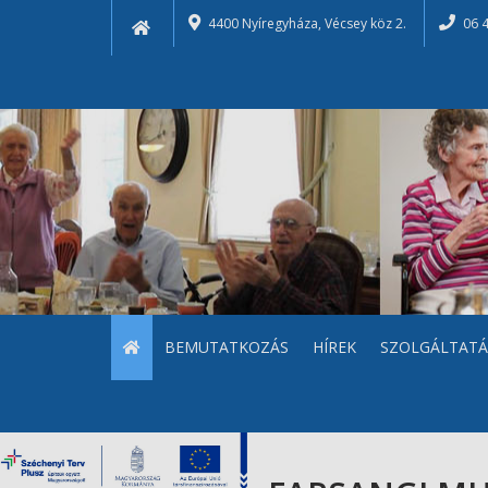
4400 Nyíregyháza, Vécsey köz 2.
06 
BEMUTATKOZÁS
HÍREK
SZOLGÁLTATÁ