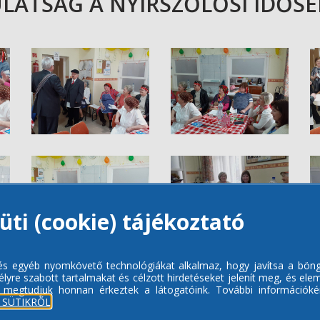
LATSÁG A NYÍRSZŐLŐSI IDŐSE
üti (cookie) tájékoztató
 és egyéb nyomkövető technológiákat alkalmaz, hogy javítsa a bön
lyre szabott tartalmakat és célzott hirdetéseket jelenít meg, és ele
 megtudjuk honnan érkeztek a látogatóink.
További információkér
 SÜTIKRŐL