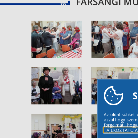
FARSANGI MU
S
Az oldal sütiket
azzal hogy szemé
forgalmát, hogy
TÁJÉKOZTATÓ A