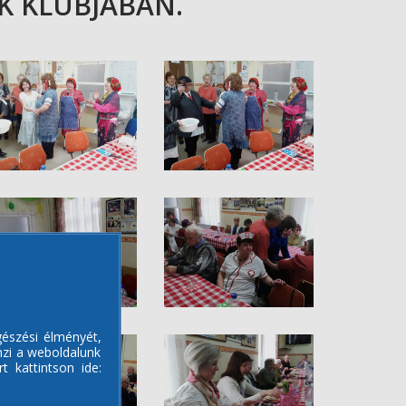
K KLUBJÁBAN.
gészési élményét,
mzi a weboldalunk
t kattintson ide: