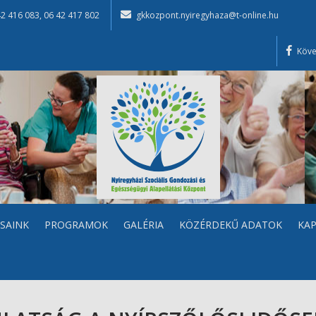
42 416 083
,
06 42 417 802
gkkozpont.nyiregyhaza@t-online.hu
Köve
SAINK
PROGRAMOK
GALÉRIA
KÖZÉRDEKŰ ADATOK
KA