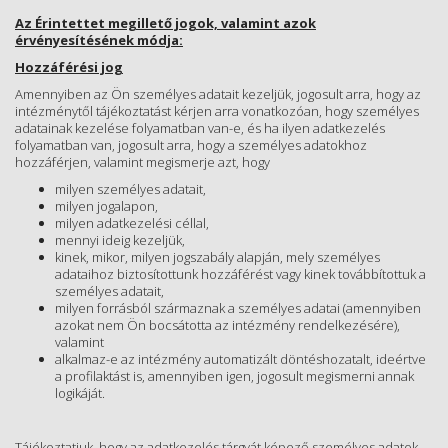
Az Érintettet megillető jogok, valamint azok
érvényesítésének módja:
Hozzáférési jog
Amennyiben az Ön személyes adatait kezeljük, jogosult arra, hogy az
intézménytől tájékoztatást kérjen arra vonatkozóan, hogy személyes
adatainak kezelése folyamatban van-e, és ha ilyen adatkezelés
folyamatban van, jogosult arra, hogy a személyes adatokhoz
hozzáférjen, valamint megismerje azt, hogy
milyen személyes adatait,
milyen jogalapon,
milyen adatkezelési céllal,
mennyi ideig kezeljük,
kinek, mikor, milyen jogszabály alapján, mely személyes
adataihoz biztosítottunk hozzáférést vagy kinek továbbítottuk a
személyes adatait,
milyen forrásból származnak a személyes adatai (amennyiben
azokat nem Ön bocsátotta az intézmény rendelkezésére),
valamint
alkalmaz-e az intézmény automatizált döntéshozatalt, ideértve
a profilaktást is, amennyiben igen, jogosult megismerni annak
logikáját.
Tájékoztatjuk, hogy az adatkezelés tárgyát képező személyes adatok