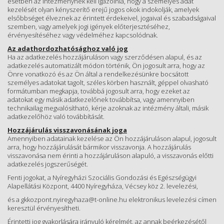
esetben az intézménynek kell igazolnia, hogy a személyes adat
kezelését olyan kényszerítő erejű jogos okok indokolják, amelyek
elsőbbséget élveznek az érintett érdekeivel, jogaival és szabadságaival
szemben, vagy amelyek jogi igények előterjesztéséhez,
érvényesítéséhez vagy védelméhez kapcsolódnak.
Az adathordozhatósághoz való jog
Ha az adatkezelés hozzájáruláson vagy szerződésen alapul, és az
adatkezelés automatizált módon történik, Ön jogosult arra, hogy az
Önre vonatkozó és az Ön által a rendelkezésünkre bocsátott
személyes adatokat tagolt, széles körben használt, géppel olvasható
formátumban megkapja, továbbá jogosult arra, hogy ezeket az
adatokat egy másik adatkezelőnek továbbítsa, vagy amennyiben
technikailag megvalósítható, kérje azoknak az intézmény általi, másik
adatkezelőhöz való továbbítását.
Hozzájárulás visszavonásának joga
Amennyiben adatainak kezelése az Ön hozzájáruláson alapul, jogosult
arra, hogy hozzájárulását bármikor visszavonja. A hozzájárulás
visszavonása nem érinti a hozzájáruláson alapuló, a visszavonás előtti
adatkezelés jogszerűségét.
Fenti jogokat, a Nyíregyházi Szociális Gondozási és Egészségügyi
Alapellátási Központ, 4400 Nyíregyháza, Vécsey köz 2. levelezési,
és a gkkozpont.nyiregyhaza@t-online.hu elektronikus levelezési címen
keresztül érvényesítheti.
Érintetti jog gyakorlására irányuló kérelmét, az annak beérkezésétől