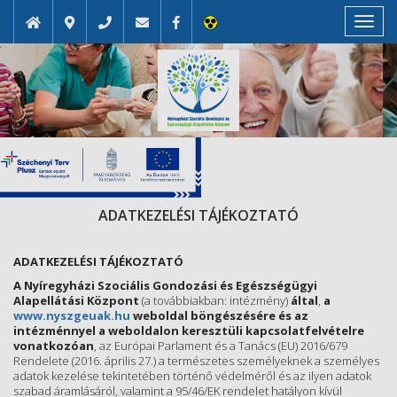
Toggl
navig
ADATKEZELÉSI TÁJÉKOZTATÓ
ADATKEZELÉSI TÁJÉKOZTATÓ
A Nyíregyházi Szociális Gondozási és Egészségügyi
Alapellátási Központ
(a továbbiakban: intézmény)
által
,
a
www.nyszgeuak.hu
weboldal böngészésére és az
intézménnyel a weboldalon keresztüli kapcsolatfelvételre
vonatkozóan
, az Európai Parlament és a Tanács (EU) 2016/679
Rendelete (2016. április 27.) a természetes személyeknek a személyes
adatok kezelése tekintetében történő védelméről és az ilyen adatok
szabad áramlásáról, valamint a 95/46/EK rendelet hatályon kívül