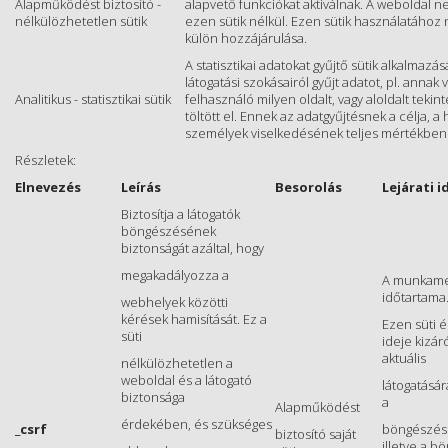
Alapműködést biztosító -
alapvető funkciókat aktiválnak. A weboldal
nélkülözhetetlen sütik
ezen sütik nélkül. Ezen sütik használatához
külön hozzájárulása.
A statisztikai adatokat gyűjtő sütik alkalmazá
látogatási szokásairól gyűjt adatot, pl. annak 
Analitikus - statisztikai sütik
felhasználó milyen oldalt, vagy aloldalt tekin
töltött el. Ennek az adatgyűjtésnek a célja, 
személyek viselkedésének teljes mértékbe
Részletek:
Elnevezés
Leírás
Besorolás
Lejárati i
Biztosítja a látogatók
böngészésének
biztonságát azáltal, hogy
megakadályozza a
A munkam
időtartama
webhelyek közötti
kérések hamisítását. Ez a
Ezen süti 
süti
ideje kizár
aktuális
nélkülözhetetlen a
weboldal és a látogató
látogatásár
biztonsága
a
Alapműködést
érdekében, és szükséges
_csrf
böngészés 
biztosító saját
illetve a b