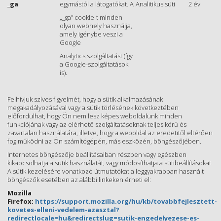
_ga
egymástól a látogatókat. A
Analitikus süti
2 év
„_ga” cookie-t minden
olyan webhely használja,
amely igénybe veszi a
Google
Analytics szolgáltatást (így
a Google-szolgáltatások
is).
Felhívjuk szíves figyelmét, hogy a sütik alkalmazásának
megakadályozásával vagy a sütik törlésének következtében
előfordulhat, hogy Ön nem lesz képes weboldalunk minden
funkciójának vagy az elérhető szolgáltatásoknak teljes körű és
zavartalan használatára, illetve, hogy a weboldal az eredetitől eltérően
fog működni az Ön számítógépén, más eszközén, böngészőjében.
Internetes böngészője beállításaiban részben vagy egészben
kikapcsolhatja a sütik használatát, vagy módosíthatja a sütibeállításokat.
A sütik kezelésére vonatkozó útmutatókat a leggyakrabban használt
böngészők esetében az alábbi linkeken érheti el:
Mozilla
Firefox:
https://support.mozilla.org/hu/kb/tovabbfejlesztett
-
kovetes
-
elleni
-
vedelem
-
az
asztal?
redirectlocale=hu&redirectslug=sutik
-
engedelyezese
-
es
-