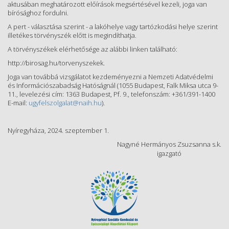
aktusában meghatározott előírások megsértésével kezeli, joga van
bírósághoz fordulni.
A pert - választása szerint - a lakóhelye vagy tartózkodási helye szerint
illetékes törvényszék előtt is megindíthatja.
A törvényszékek elérhetősége az alábbi linken található:
http://birosag.hu/torvenyszekek.
Joga van továbbá vizsgálatot kezdeményezni a Nemzeti Adatvédelmi
és Információszabadság Hatóságnál (1055 Budapest, Falk Miksa utca 9-
11., levelezési cím: 1363 Budapest, Pf. 9., telefonszám: +361/391-1400
E-mail:
ugyfelszolgalat@naih.hu
).
Nyíregyháza, 2024. szeptember 1.
Nagyné Hermányos Zsuzsanna s.k.
igazgató