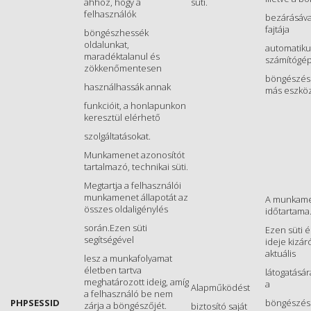
ahhoz, hogy a
süti.
felhasználók
bezárásával
fajtája
böngészhessék
oldalunkat,
automatiku
maradéktalanul és
számítógépr
zökkenőmentesen
böngészésr
használhassák annak
más eszköz
funkcióit, a honlapunkon
keresztül elérhető
szolgáltatásokat.
Munkamenet azonosítót
tartalmazó, technikai süti.
Megtartja a felhasználói
munkamenet állapotát az
A munkam
összes oldaligénylés
időtartama
során.Ezen süti
Ezen süti 
segítségével
ideje kizár
aktuális
lesz a munkafolyamat
életben tartva
látogatásár
meghatározott ideig, amíg
a
Alapműködést
a felhasználó be nem
PHPSESSID
böngészés 
zárja a böngészőjét.
biztosító saját