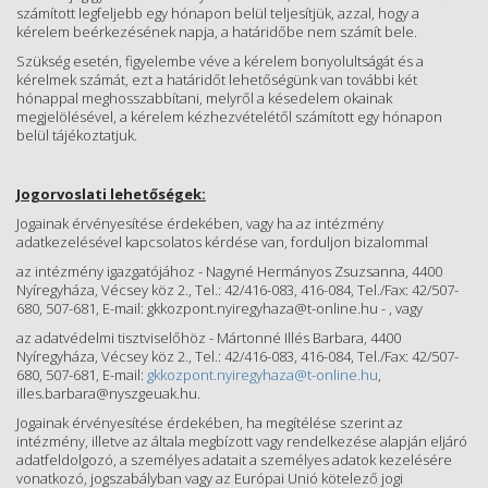
számított legfeljebb egy hónapon belül teljesítjük, azzal, hogy a
kérelem beérkezésének napja, a határidőbe nem számít bele.
Szükség esetén, figyelembe véve a kérelem bonyolultságát és a
kérelmek számát, ezt a határidőt lehetőségünk van további két
hónappal meghosszabbítani, melyről a késedelem okainak
megjelölésével, a kérelem kézhezvételétől számított egy hónapon
belül tájékoztatjuk.
Jogorvoslati lehetőségek:
Jogainak érvényesítése érdekében, vagy ha az intézmény
adatkezelésével kapcsolatos kérdése van, forduljon bizalommal
az intézmény igazgatójához - Nagyné Hermányos Zsuzsanna, 4400
Nyíregyháza, Vécsey köz 2., Tel.: 42/416-083, 416-084, Tel./Fax: 42/507-
680, 507-681, E-mail: gkkozpont.nyiregyhaza@t-online.hu - , vagy
az adatvédelmi tisztviselőhöz - Mártonné Illés Barbara, 4400
Nyíregyháza, Vécsey köz 2., Tel.: 42/416-083, 416-084, Tel./Fax: 42/507-
680, 507-681, E-mail:
gkkozpont.nyiregyhaza@t-online.hu
,
illes.barbara@nyszgeuak.hu.
Jogainak érvényesítése érdekében, ha megítélése szerint az
intézmény, illetve az általa megbízott vagy rendelkezése alapján eljáró
adatfeldolgozó, a személyes adatait a személyes adatok kezelésére
vonatkozó, jogszabályban vagy az Európai Unió kötelező jogi