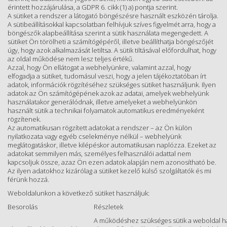
érintett hozzájárulása, a GDPR 6. cikk (1) a) pontja szerint.
A sütiket a rendszer a látogató böngészésre használt eszközén tárolja.
A sütibeállításokkal kapcsolatban felhívjuk szíves figyelmét arra, hogy a
böngészők alapbeállítása szerint a sütik használata megengedett. A
sütiket Ön törölheti a számítógépéről, illetve beállíthatja böngészőjét
úgy, hogy azok alkalmazását letiltsa. A sütik tiltásával előfordulhat, hogy
az oldal működése nem lesz teljes értékű.
Azzal, hogy Ön ellátogat a webhelyünkre, valamint azzal, hogy
elfogadja a sütiket, tudomásul veszi, hogy a jelen tájékoztatóban írt
adatok, információk rögzítéséhez szükséges sütiket használjunk. Ilyen
adatok az Ön számítógépének azok az adatai, amelyek webhelyünk
használatakor generálódnak, illetve amelyeket a webhelyünkön
használt sütik a technikai folyamatok automatikus eredményeként
rögzítenek.
Az automatikusan rögzített adatokat a rendszer – az Ön külön
nyilatkozata vagy egyéb cselekménye nélkül – webhelyünk
meglátogatáskor, illetve kilépéskor automatikusan naplózza. Ezeket az
adatokat semmilyen más, személyes felhasználói adattal nem
kapcsoljuk össze, azaz Ön ezen adatok alapján nem azonosítható be.
Az ilyen adatokhoz kizárólag a sütiket kezelő külső szolgáltatók és mi
férünk hozzá.
Weboldalunkon a következő sütiket használjuk:
Besorolás
Részletek
A működéshez szükséges sütik a weboldal has