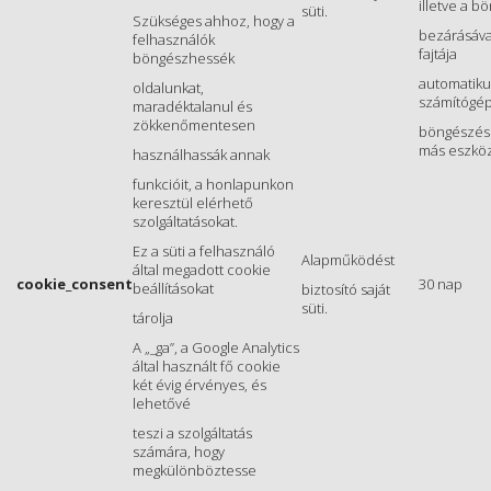
illetve a b
süti.
Szükséges ahhoz, hogy a
bezárásával
felhasználók
fajtája
böngészhessék
automatiku
oldalunkat,
számítógépr
maradéktalanul és
zökkenőmentesen
böngészésr
más eszkö
használhassák annak
funkcióit, a honlapunkon
keresztül elérhető
szolgáltatásokat.
Ez a süti a felhasználó
Alapműködést
által megadott cookie
cookie_consent
30 nap
beállításokat
biztosító saját
süti.
tárolja
A „_ga”, a Google Analytics
által használt fő cookie
két évig érvényes, és
lehetővé
teszi a szolgáltatás
számára, hogy
megkülönböztesse