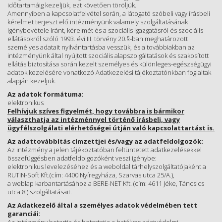
időtartamáig kezeljük, ezt követően töröljük.
Amennyiben a kapcsolatfelvétel során, a látogató szóbeli vagy írásbeli
kérelmet terjeszt elő intézményünk valamely szolgáltatásának
igénybevétele iránt, kérelmét és a szociális igazgatásról és szociális
ellátásokról szóló 1993. évi III. törvény 20.§-ban meghatározott
személyes adatait nyilvántartásba vesszük, és a továbbiakban az
intézményünk által nyújtott szociális alapszolgáltatások és szakosított
ellátás biztosítása során kezelt személyes és különleges-egészségügyi
adatok kezelésére vonatkozó Adatkezelési tájékoztatónkban foglaltak
alapján kezeljük.
Az adatok formátuma:
elektronikus
Felhívjuk szíves figyelmét, hogy továbbra is bármikor
választhatja az intézménnyel történő írásbeli, vagy
ügyfélszolgálati elérhetőségei útján való kapcsolattartást is.
Az adattovábbítás címzettjei és/vagy az adatfeldolgozók:
Az intézmény a jelen tájékoztatóban feltüntetett adatkezelésekkel
összefüggésben adatfeldolgozóként veszi igénybe:
elektronikus levelezéséhez és a weboldal tárhelyszolgáltatójaként a
RUTIN-Soft Kft.(cím: 4400 Nyíregyháza, Szarvas utca 25/A.),
a weblap karbantartásához a BERE-NET Kft. (cím: 4611 Jéke, Táncsics
utca 8.) szolgáltatásait.
Az Adatkezelő által a személyes adatok védelmében tett
garanciái: