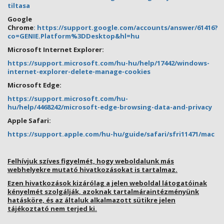
tiltasa
Google
Chrome
:
https://support.google.com/accounts/answer/61416?
co=GENIE.Platform%3DDesktop&hl=hu
Microsoft Internet Explorer:
https://support.microsoft.com/hu
-
hu/help/17442/windows
-
internet
-
explorer
-
delete
-
manage
-
cookies
Microsoft Edge:
https://support.microsoft.com/hu
-
hu/help/4468242/microsoft
-
edge
-
browsing
-
data
-
and
-
privacy
Apple Safari:
https://support.apple.com/hu
-
hu/guide/safari/sfri11471/mac
Felhívjuk szíves figyelmét, hogy weboldalunk más
webhelyekre mutató hivatkozásokat is tartalmaz.
Ezen hivatkozások kizárólag a jelen weboldal látogatóinak
kényelmét szolgálják, azoknak tartalmáraintézményünk
hatásköre, és az általuk alkalmazott sütikre jelen
tájékoztató nem terjed ki.