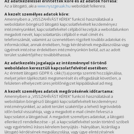
Az adatkezeléssel érintettek köre és az adatok forrása:
Az a látogató, aki a
www.nyszgeuak.hu
weboldalt felkeresi.
A kezelt személyes adatok köre:
Amennyiben a „VISSZAHÍVÁST KÉREK” funkció használatával a
weboldalon böngésző látogató kapcsolatfelvételt kezdeményez
intézményünkkel, kapcsolatfelvétel céljából kezeljük a weboldalunkon
megadott nevét, kapcsolattartás céljából e-mail címét és
telefonszámát, valamint az üzenetében rögzített további adatokat és
információkat, annak érekében, hogy kérdésének megválaszolása vagy
ügyének intézése érdekében intézményünkön belül, azt az adott
terület szakértőjéhez továbbíthassuk.
Az adatkezelés jogalapja az intézménnyel történő
weboldalon keresztüli kapcsolatfelvétel esetében:
Az érintett látogató GDPR 6. cikk (1) a) pontja szerinti hozzájárulása,
melyet jelen tájékoztató megismerését és elfogadását követően, a
felületen elhelyezett üres jelölőnégyzet kipipálásával ad meg.
A kezelt személyes adatok megőrzésének időtartama:
Amennyiben a „VISSZAHÍVÁST KÉREK” funkció használatával a
weboldalon böngésző látogató kapcsolatfelvételt kezdeményez
intézményünkkel, az adott terület szakértője a lehető legrövidebb
időn belül visszahívja, vagy a megadott e-mail címén felveszi a
kapcsolatot a látogatóval. A megadott személyes adatokat, a látogató
ellenkező rendelkezése – pl. a kapcsolatfelvétel során történő szóbeli
vagy egyértelmű írásos kérelem benyújtás - hiányában, kizárólag a
látogató kérdésének megválaszolása, vagy ügye elintézésének