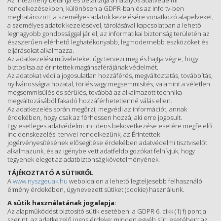
Az intézmény betartja és betartatja a hatályos adatvédelmi
rendelkezésekben, különösen a GDPR-ban és az Info tv-ben
meghatározott, a személyes adatok kezelésére vonatkozó alapelveket,
a személyes adatok kezelésével, tárolásával kapcsolatban a lehető
legnagyobb gondossággal jár el, az informatikai biztonság területén az
észszerűen elérhető leghatékonyabb, legmodernebb eszközöket és
eljárásokat alkalmazza.
Az adatkezelési műveleteket úgy tervezi meg és hajtja végre, hogy
biztosítsa az érintettek magánszférájának védelmét.
Az adatokat védi a jogosulatlan hozzáférés, megváltoztatás, továbbítás,
nyilvánosságra hozatal, törlés vagy megsemmisítés, valamint a véletlen
megsemmisülés és sérülés, továbbá az alkalmazott technika
megváltozásából fakadó hozzáférhetetlenné válás ellen.
Az adatkezelés során megőrzi, megvédi az információt, annak
érdekében, hogy csak az férhessen hozzá, aki erre jogosult.
Egy esetleges adatvédelmi incidens bekövetkezése esetére megfelelő
incidenskezelési tervvel rendelkezünk, az Érintettek
jogérvényesítésének elősegítése érdekében adatvédelmi tisztviselőt
alkalmazunk, és az igénybe vett adatfeldolgozókat felhívjuk, hogy
tegyenek eleget az adatbiztonság követelményének.
TÁJÉKOZTATÓ A SÜTIKRŐL
A
www.nyszgeuak.hu
weboldalon a lehető legteljesebb felhasználói
élmény érdekében, úgynevezett sütiket (cookie) használunk.
A sütik használatának jogalapja:
Az alapműködést biztosító sütik esetében: a GDPR 6. cikk (1) f) pontja
szerint, az adatkezelő jogos érdeke; minden egyéb süti esetében: az