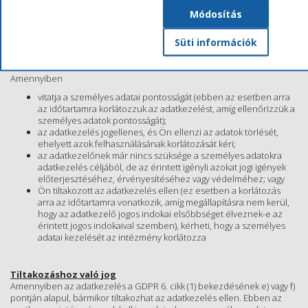
célból, vagy
Módosítás
jogi igények előterjesztéséhez vagy érvényesítéséhez.
Süti információk
Az adatkezelés korlátozásához való jog
Amennyiben
vitatja a személyes adatai pontosságát (ebben az esetben arra
az időtartamra korlátozzuk az adatkezelést, amíg ellenőrizzük a
személyes adatok pontosságát);
az adatkezelés jogellenes, és Ön ellenzi az adatok törlését,
ehelyett azok felhasználásának korlátozását kéri;
az adatkezelőnek már nincs szüksége a személyes adatokra
adatkezelés céljából, de az érintett igényli azokat jogi igények
előterjesztéséhez, érvényesítéséhez vagy védelméhez; vagy
Ön tiltakozott az adatkezelés ellen (ez esetben a korlátozás
arra az időtartamra vonatkozik, amíg megállapításra nem kerül,
hogy az adatkezelő jogos indokai elsőbbséget élveznek-e az
érintett jogos indokaival szemben), kérheti, hogy a személyes
adatai kezelését az intézmény korlátozza
Tiltakozáshoz való jog
Amennyiben az adatkezelés a GDPR 6. cikk (1) bekezdésének e) vagy f)
pontján alapul, bármikor tiltakozhat az adatkezelés ellen. Ebben az