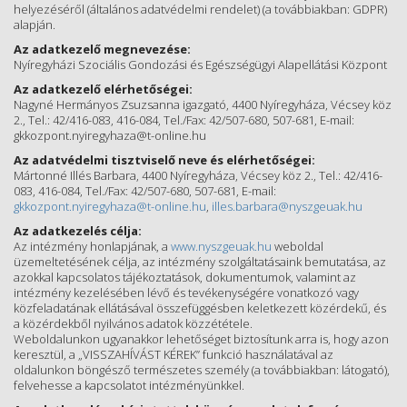
helyezéséről (általános adatvédelmi rendelet) (a továbbiakban: GDPR)
alapján.
Az adatkezelő megnevezése:
Nyíregyházi Szociális Gondozási és Egészségügyi Alapellátási Központ
Az adatkezelő elérhetőségei:
Nagyné Hermányos Zsuzsanna igazgató, 4400 Nyíregyháza, Vécsey köz
2., Tel.: 42/416-083, 416-084, Tel./Fax: 42/507-680, 507-681, E-mail:
gkkozpont.nyiregyhaza@t-online.hu
Az adatvédelmi tisztviselő neve és elérhetőségei:
Mártonné Illés Barbara, 4400 Nyíregyháza, Vécsey köz 2., Tel.: 42/416-
083, 416-084, Tel./Fax: 42/507-680, 507-681, E-mail:
gkkozpont.nyiregyhaza@t-online.hu
,
illes.barbara@nyszgeuak.hu
Az adatkezelés célja:
Az intézmény honlapjának, a
www.nyszgeuak.hu
weboldal
üzemeltetésének célja, az intézmény szolgáltatásaink bemutatása, az
azokkal kapcsolatos tájékoztatások, dokumentumok, valamint az
intézmény kezelésében lévő és tevékenységére vonatkozó vagy
közfeladatának ellátásával összefüggésben keletkezett közérdekű, és
a közérdekből nyilvános adatok közzététele.
Weboldalunkon ugyanakkor lehetőséget biztosítunk arra is, hogy azon
keresztül, a „VISSZAHÍVÁST KÉREK” funkció használatával az
oldalunkon böngésző természetes személy (a továbbiakban: látogató),
felvehesse a kapcsolatot intézményünkkel.