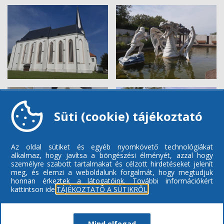
Süti (cookie) tájékoztató
Az oldal sütiket és egyéb nyomkövető technológiákat
alkalmaz, hogy javítsa a böngészési élményét, azzal hogy
személyre szabott tartalmakat és célzott hirdetéseket jelenít
meg, és elemzi a weboldalunk forgalmát, hogy megtudjuk
honnan érkeztek a látogatóink.
További információkért
kattintson ide:
TÁJÉKOZTATÓ A SÜTIKRŐL
Mind elfogad