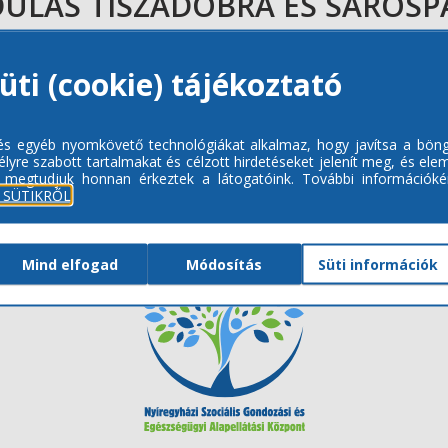
ULÁS TISZADOBRA ÉS SÁROS
üti (cookie) tájékoztató
 és egyéb nyomkövető technológiákat alkalmaz, hogy javítsa a bön
lyre szabott tartalmakat és célzott hirdetéseket jelenít meg, és ele
 megtudjuk honnan érkeztek a látogatóink.
További információkér
 SÜTIKRŐL
Mind elfogad
Módosítás
Süti információk