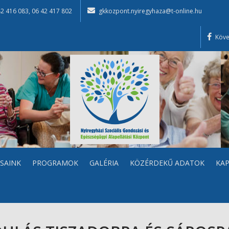
42 416 083
,
06 42 417 802
gkkozpont.nyiregyhaza@t-online.hu
Köve
SAINK
PROGRAMOK
GALÉRIA
KÖZÉRDEKŰ ADATOK
KA