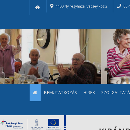
4400 Nyíregyháza, Vécsey köz 2.
06 
BEMUTATKOZÁS
HÍREK
SZOLGÁLTATÁ