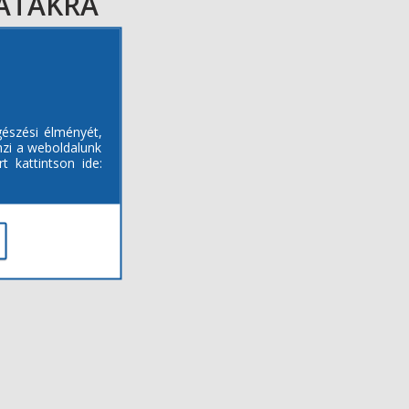
PATAKRA
gészési élményét,
mzi a weboldalunk
t kattintson ide: