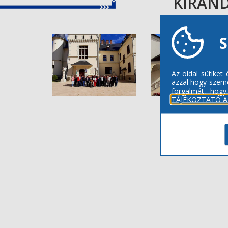
KIRÁND
S
Az oldal sütiket
azzal hogy szemé
forgalmát, hogy
TÁJÉKOZTATÓ A