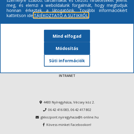
ENGEDÉLYEZETT EGÉSZSÉGÜGYI SZAKMÁK
meg, és elemzi a weboldalunk forgalmát, hogy megtudjuk
IMPRESSZUM
honnan érkeztek a látogatóink.
További információkért
kattintson ide:
TÁJÉKOZTATÓ A SÜTIKRŐL
AKADÁLYMENTESÍTÉSI NYILATKOZAT
VISSZAÉLÉSEK BEJELENTÉSE
INTEGRITÁS/PANASZOK/KÖZÉRDEKŰ BEJELENTÉSEK
Mind elfogad
DOKUMENTUMOK
Módosítás
ADATVÉDELEM / ADATKEZELÉS
ELÉGEDETTSÉGI KÉRDŐÍV
Süti információk
ELLÁTOTT- ÉS BETEGJOGI KÉPVISELŐ
INTRANET
4400 Nyíregyháza, Vécsey köz 2.
06 42 416 083
,
06 42 417 802
gkkozpont.nyiregyhaza@t-online.hu
Kövess minket Facebookon!