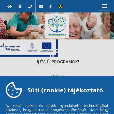
Toggl
navig
ÚJ ÉV, ÚJ PROGRAMOK!
Süti (cookie) tájékoztató
Az oldal sütiket és egyéb nyomkövető technológiákat
alkalmaz, hogy javítsa a böngészési élményét, azzal hogy
személyre szabott tartalmakat és célzott hirdetéseket jelenít