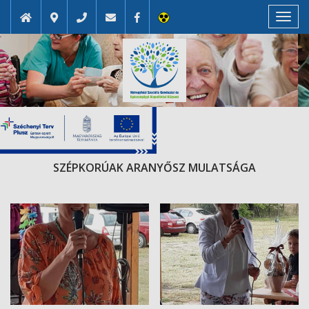
Toggl
navig
SZÉPKORÚAK ARANYŐSZ MULATSÁGA