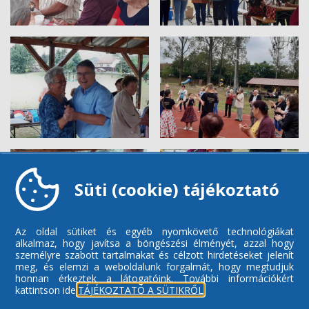
Süti (cookie) tájékoztató
Az oldal sütiket és egyéb nyomkövető technológiákat
alkalmaz, hogy javítsa a böngészési élményét, azzal hogy
személyre szabott tartalmakat és célzott hirdetéseket jelenít
meg, és elemzi a weboldalunk forgalmát, hogy megtudjuk
honnan érkeztek a látogatóink.
További információkért
kattintson ide:
TÁJÉKOZTATÓ A SÜTIKRŐL