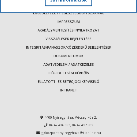
ENGEDÉLYEZETT EGÉSZSÉGÜGYI SZAKMÁK
IMPRESSZUM
AKADÁLYMENTESÍTÉSI NYILATKOZAT
VISSZAÉLÉSEK BEJELENTÉSE
INTEGRITÁS/PANASZOK/KÖZÉRDEKŰ BEJELENTÉSEK
DOKUMENTUMOK
ADATVÉDELEM / ADATKEZELÉS
ELÉGEDETTSÉGI KÉRDŐÍV
ELLÁTOTT- ÉS BETEGJOGI KÉPVISELŐ
INTRANET
4400 Nyíregyháza, Vécsey köz 2.
06 42 416 083
,
06 42 417 802
gkkozpont.nyiregyhaza@t-online.hu