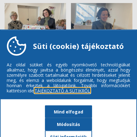
Süti (cookie) tájékoztató
Az oldal sütiket és egyéb nyomkövető technológiákat
alkalmaz, hogy javítsa a böngészési élményét, azzal hogy
személyre szabott tartalmakat és célzott hirdetéseket jelenít
meg, és elemzi a weboldalunk forgalmát, hogy megtudjuk
honnan érkeztek a látogatóink.
További információkért
kattintson ide:
TÁJÉKOZTATÓ A SÜTIKRŐL
Mind elfogad
Módosítás
Süti információk