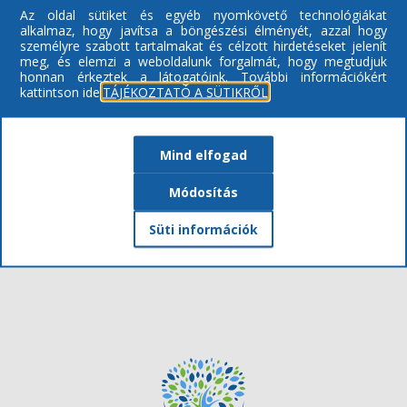
sem fájt a lába. A szendvics uzsonna, és a sütizés mellett
Az oldal sütiket és egyéb nyomkövető technológiákat
értékes tombola ajándékok kerültek kisorsolásra. A frissítő
alkalmaz, hogy javítsa a böngészési élményét, azzal hogy
személyre szabott tartalmakat és célzott hirdetéseket jelenít
habos kávé pedig újabb lendületet adott a tánchoz.
meg, és elemzi a weboldalunk forgalmát, hogy megtudjuk
honnan érkeztek a látogatóink.
További információkért
Köszönjük szépen Csabának a nagyon jó zenét, mely által a
kattintson ide:
TÁJÉKOZTATÓ A SÜTIKRŐL
két klub fiatalodott jó pár évet!
További képeket
itt
tekintheti meg.
Mind elfogad
Módosítás
VISSZA A TÖBBIHEZ
Süti információk