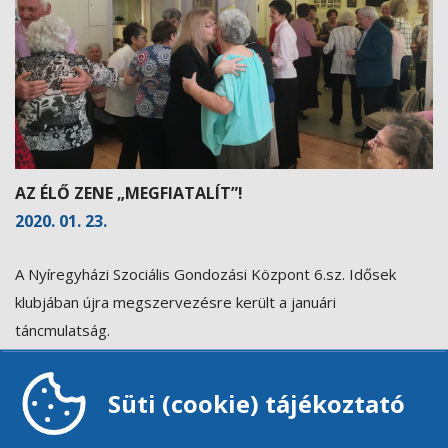
AZ ÉLŐ ZENE „MEGFIATALÍT”!
2020. 01. 23.
A Nyíregyházi Szociális Gondozási Központ 6.sz. Idősek
klubjában újra megszervezésre került a januári
táncmulatság.
Az élő zenét Hajner Csaba szolgáltatta ismét jótékony céllal.
Vendégünk volt az 9.sz. Idősek klubja, aki szintén fiatalos
Süti (cookie) tájékoztató
lendülettel, ropták a táncot, és természetesen senkinek