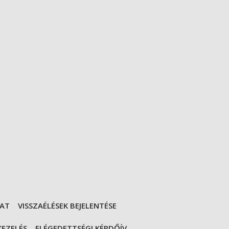
ZAT
VISSZAÉLÉSEK BEJELENTÉSE
KEZELÉS
ELÉGEDETTSÉGI KÉRDŐÍV