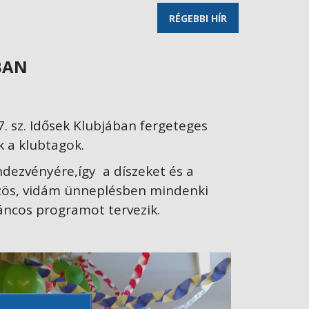
RÉGEBBI HÍR
BAN
. sz. Idősek Klubjában fergeteges
k a klubtagok.
ndezvényére,így a díszeket és a
közös, vidám ünneplésben mindenki
áncos programot tervezik.