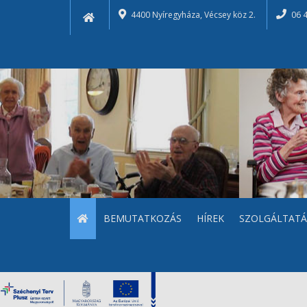
4400 Nyíregyháza, Vécsey köz 2.
06 
BEMUTATKOZÁS
HÍREK
SZOLGÁLTATÁ