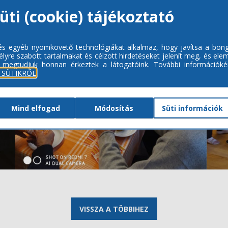
üti (cookie) tájékoztató
 és egyéb nyomkövető technológiákat alkalmaz, hogy javítsa a bön
lyre szabott tartalmakat és célzott hirdetéseket jelenít meg, és ele
 megtudjuk honnan érkeztek a látogatóink.
További információkér
 SÜTIKRŐL
Mind elfogad
Módosítás
Süti információk
VISSZA A TÖBBIHEZ