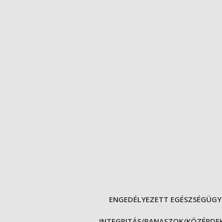
ENGEDÉLYEZETT EGÉSZSÉGÜGY
INTEGRITÁS/PANASZOK/KÖZÉRDEK