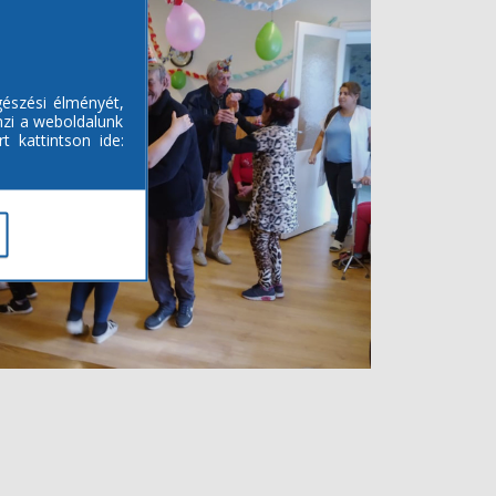
gészési élményét,
mzi a weboldalunk
t kattintson ide: