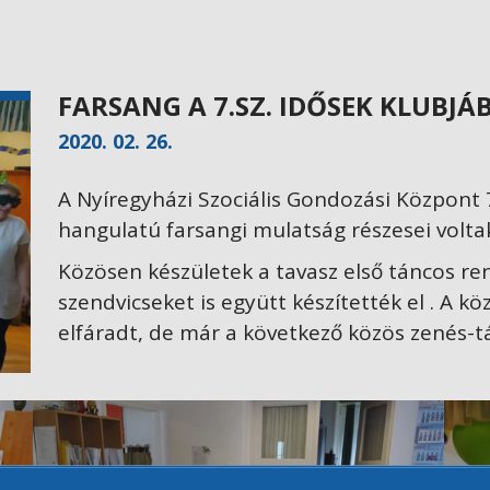
FARSANG A 7.SZ. IDŐSEK KLUBJÁ
2020. 02. 26.
A Nyíregyházi Szociális Gondozási Központ 7
hangulatú farsangi mulatság részesei volta
Közösen készületek a tavasz első táncos re
szendvicseket is együtt készítették el . A 
elfáradt, de már a következő közös zenés-t