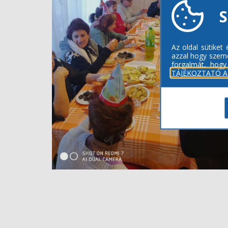
S
Az oldal sütiket
azzal hogy szemé
forgalmát, hogy
TÁJÉKOZTATÓ A