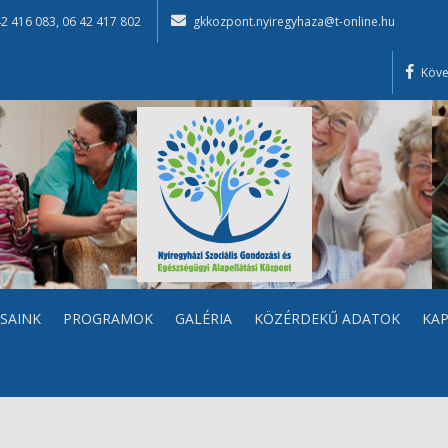
42 416 083
,
06 42 417 802
gkkozpont.nyiregyhaza@t-online.hu
Köve
SAINK
PROGRAMOK
GALÉRIA
KÖZÉRDEKŰ ADATOK
KA