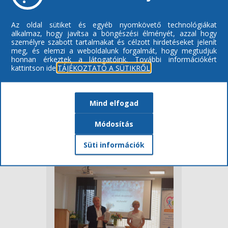
Az oldal sütiket és egyéb nyomkövető technológiákat
alkalmaz, hogy javítsa a böngészési élményét, azzal hogy
személyre szabott tartalmakat és célzott hirdetéseket jelenít
meg, és elemzi a weboldalunk forgalmát, hogy megtudjuk
honnan érkeztek a látogatóink.
További információkért
kattintson ide:
TÁJÉKOZTATÓ A SÜTIKRŐL
Mind elfogad
Módosítás
Süti információk