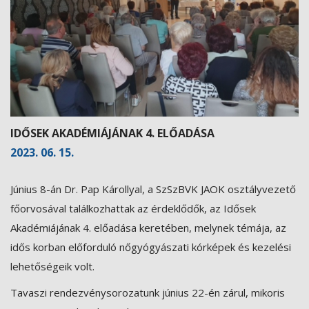
IDŐSEK AKADÉMIÁJÁNAK 4. ELŐADÁSA
2023. 06. 15.
Június 8-án Dr. Pap Károllyal, a SzSzBVK JAOK osztályvezető
főorvosával találkozhattak az érdeklődők, az Idősek
Akadémiájának 4. előadása keretében, melynek témája, az
idős korban előforduló nőgyógyászati kórképek és kezelési
lehetőségeik volt.
Tavaszi rendezvénysorozatunk június 22-én zárul, mikoris