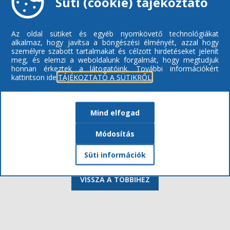
Süti (cookie) tájékoztató
mindenki a saját elhunyt hozzátartozójára.
Az oldal sütiket és egyéb nyomkövető technológiákat
alkalmaz, hogy javítsa a böngészési élményét, azzal hogy
személyre szabott tartalmakat és célzott hirdetéseket jelenít
meg, és elemzi a weboldalunk forgalmát, hogy megtudjuk
honnan érkeztek a látogatóink.
További információkért
kattintson ide:
TÁJÉKOZTATÓ A SÜTIKRŐL
Mind elfogad
Módosítás
Süti információk
VISSZA A TÖBBIHEZ