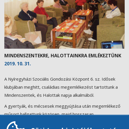
MINDENSZENTEKRE, HALOTTAINKRA EMLÉKEZTÜNK
2019. 10. 31.
A Nyíregyházi Szociális Gondozási Központ 6. sz. Idősek
klubjában meghitt, családias megemlékezést tartottunk a
Mindenszentek, és Halottak napja alkalmából.
A gyertyák, és mécsesek meggyújtása után megemlékező
műsort hallgattunk közösen, majd hosszasan
beszélgettünk. Emlékeztünk elhunyt klubtagjainkra, illetve