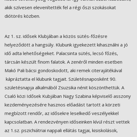
akik szívesen elevenítették fel a régi őszi szokásokat
diótörés közben.
Az 1. sz. idősek Klubjában a közös sütés-főzésre
helyeződött a hangsúly. Klubunk igyekezett kihasználni a jó
idő adta lehetőségeket. Palacsinta sütés, lecsó főzés,
tárcsán készült finom falatok. A zenéről minden esetben
Makó Pali bácsi gondoskodott, aki remek citerajátékával
kápráztatta el klubunk tagjait. Születésnaposként 90.
születésnapja alkalmából Zsuzsika nénit köszönthettük. A
Csaló közi Idősek Kubjában Nagy Szabina képviselő asszony
kezdeményezésére hasznos előadást tartott a körzeti
megbízott rendőr, az idősekre leselkedő veszélyekkel
kapcsolatban. A rendezvényen időseinken kívül részt vettek
az 1.sz. pszichiátriai nappali ellátás tagjai, kisiskolások,