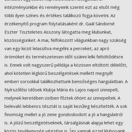
intézményünkbe és reményeink szerint ezt az elsőt még
több ilyen színes és értékes találkozó fogja követni. Az
érzékenyítő program folytatásaként dr. Gaál Sándorné
Eszter Tiszteletes Asszony látogatta meg klubunkat,
közösségünket. A mai, felfokozott világunkban nagy szükség
van egy kicsit lelassítva megélni a perceket, az apró
örömöket és természetesen időt szánni lelki feltöltődésre
is. Ennek volt nagyszerű példája a közösen eltöltött délelőtt,
ahol kötetlen légkörű beszélgetések mellett megnyílt
emberi sorsokkal találkozhattunk bensőséges hangulatban. A
Nyírszőlősi Idősek Klubja Mária és Lajos napot ünnepelt,
melynek keretében üstben főztek öhönt az ünnepeltek. A
belevaló lebbencs tésztát is saját kezűleg készítették. A sok
finomság mellet a jó zene gondoskodott a jó a hangulatról
is. A jóízű beszélgetéseknek, társalgásnak alapja lehet egy
közös tevékenység végzése is. Így vannak ezzel klubosaink,