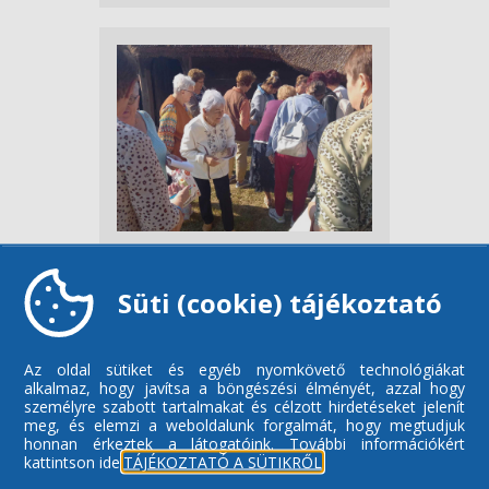
Süti (cookie) tájékoztató
Az oldal sütiket és egyéb nyomkövető technológiákat
alkalmaz, hogy javítsa a böngészési élményét, azzal hogy
személyre szabott tartalmakat és célzott hirdetéseket jelenít
meg, és elemzi a weboldalunk forgalmát, hogy megtudjuk
honnan érkeztek a látogatóink.
További információkért
kattintson ide:
TÁJÉKOZTATÓ A SÜTIKRŐL