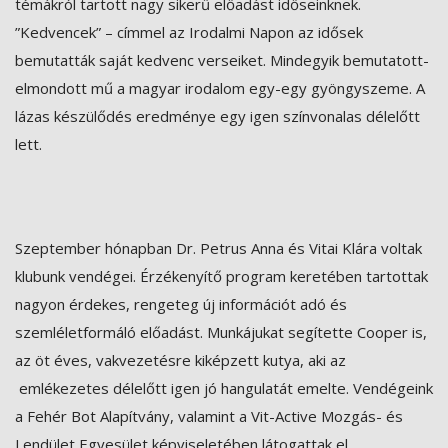
témákról tartott nagy sikerű előadást időseinknek.
”Kedvencek” – címmel az Irodalmi Napon az idősek
bemutatták saját kedvenc verseiket. Mindegyik bemutatott-
elmondott mű a magyar irodalom egy-egy gyöngyszeme. A
lázas készülődés eredménye egy igen színvonalas délelőtt
lett.
Szeptember hónapban Dr. Petrus Anna és Vitai Klára voltak
klubunk vendégei. Érzékenyítő program keretében tartottak
nagyon érdekes, rengeteg új információt adó és
szemléletformáló előadást. Munkájukat segítette Cooper is,
az öt éves, vakvezetésre kiképzett kutya, aki az
emlékezetes délelőtt igen jó hangulatát emelte. Vendégeink
a Fehér Bot Alapítvány, valamint a Vit-Active Mozgás- és
Lendület Egyesület képviseletében látogattak el