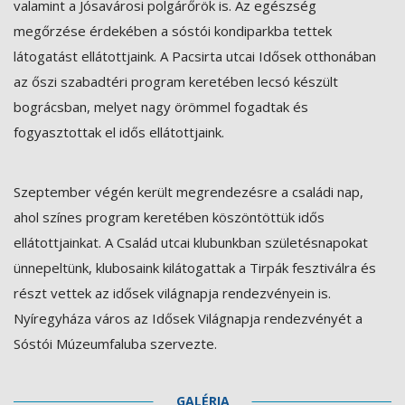
valamint a Jósavárosi polgárőrök is. Az egészség
megőrzése érdekében a sóstói kondiparkba tettek
látogatást ellátottjaink. A Pacsirta utcai Idősek otthonában
az őszi szabadtéri program keretében lecsó készült
bográcsban, melyet nagy örömmel fogadtak és
fogyasztottak el idős ellátottjaink.
Szeptember végén került megrendezésre a családi nap,
ahol színes program keretében köszöntöttük idős
ellátottjainkat. A Család utcai klubunkban születésnapokat
ünnepeltünk, klubosaink kilátogattak a Tirpák fesztiválra és
részt vettek az idősek világnapja rendezvényein is.
Nyíregyháza város az Idősek Világnapja rendezvényét a
Sóstói Múzeumfaluba szervezte.
GALÉRIA