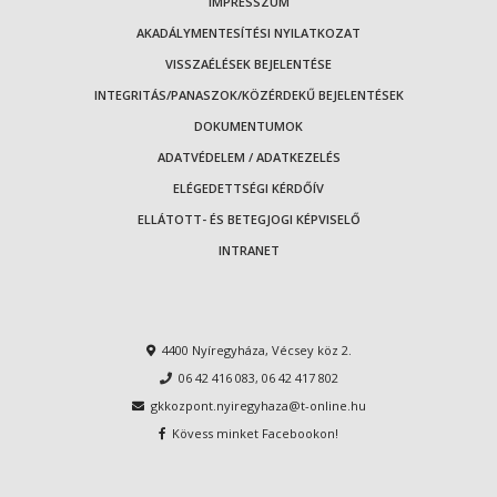
IMPRESSZUM
AKADÁLYMENTESÍTÉSI NYILATKOZAT
VISSZAÉLÉSEK BEJELENTÉSE
INTEGRITÁS/PANASZOK/KÖZÉRDEKŰ BEJELENTÉSEK
DOKUMENTUMOK
ADATVÉDELEM / ADATKEZELÉS
ELÉGEDETTSÉGI KÉRDŐÍV
ELLÁTOTT- ÉS BETEGJOGI KÉPVISELŐ
INTRANET
4400 Nyíregyháza, Vécsey köz 2.
06 42 416 083
,
06 42 417 802
gkkozpont.nyiregyhaza@t-online.hu
Kövess minket Facebookon!