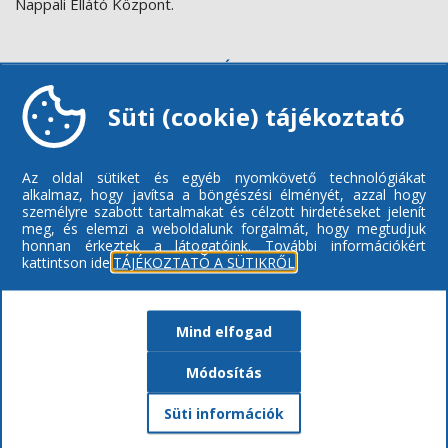
Nappali Ellátó Központ.
GALÉRIA
Süti (cookie) tájékoztató
Az oldal sütiket és egyéb nyomkövető technológiákat
alkalmaz, hogy javítsa a böngészési élményét, azzal hogy
személyre szabott tartalmakat és célzott hirdetéseket jelenít
meg, és elemzi a weboldalunk forgalmát, hogy megtudjuk
honnan érkeztek a látogatóink.
További információkért
kattintson ide:
TÁJÉKOZTATÓ A SÜTIKRŐL
Mind elfogad
Módosítás
Süti információk