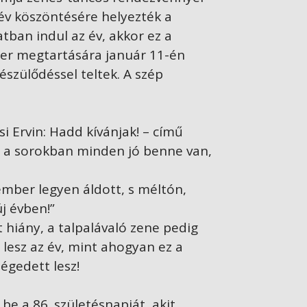
jév köszöntésére helyezték a
atban indul az év, akkor ez a
zter megtartására január 11-én
észülődéssel teltek. A szép
i Ervin: Hadd kívánjak! – című
n a sorokban minden jó benne van,
mber legyen áldott, s méltón,
új évben!”
hiány, a talpalávaló zene pedig
ó lesz az év, mint ahogyan ez a
égedett lesz!
be a 86. születésnapját, akit