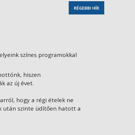
RÉGEBBI HÍR
helyeink színes programokkal
 mottónk, hiszen
k az új évet.
rról, hogy a régi ételek ne
után szinte üdítően hatott a