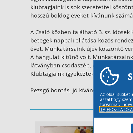
klubtagjaink is sok szeretettel köszön
hosszú boldog éveket kívánunk számá
A Csaló közben található 3. sz. Idősek 
betegek nappali ellátása közös rende
évet. Munkatársaink újév köszöntő ver
A hangulat kitűnő volt. Munkatársaink
látványban csodaszép, de nagyon fin
Klubtagjaink igyekeztek sós pogácsával
S
Pezsgő bontás, jó kívánságok, vidám h
Az oldal sütiket
azzal hogy szemé
forgalmát, hogy
TÁJÉKOZTATÓ A