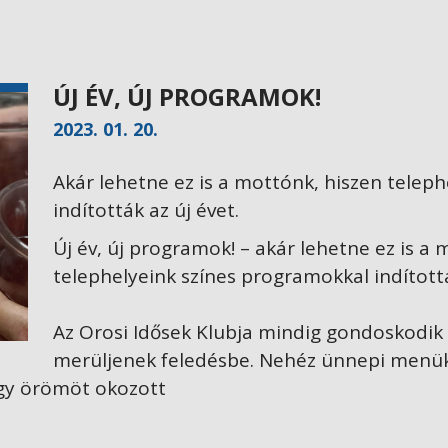
ÚJ ÉV, ÚJ PROGRAMOK!
2023. 01. 20.
Akár lehetne ez is a mottónk, hiszen telep
indították az új évet.
Új év, új programok! – akár lehetne ez is a
telephelyeink színes programokkal indítottá
Az Orosi Idősek Klubja mindig gondoskodik a
merüljenek feledésbe. Nehéz ünnepi menük 
nagy örömöt okozott