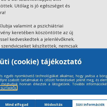
töttek. Utólag is jó egészséget és
ra!
Klubja valamint a pszichiátriai
zvény keretében köszöntötte az új
ssel kedveskedtek a jelenlévőknek.
 szendvicseket készítettek, nemcsak
om süteményeket sütöttek.
 kiegészíteni az édes ízeket.
üti (cookie) tájékoztató
angulat. Kell ennél több?
 és egyéb nyomkövető technológiákat alkalmaz, hogy javítsa a bön
lyre szabott tartalmakat és célzott hirdetéseket jelenít meg, és ele
 megtudjuk honnan érkeztek a látogatóink.
További információkér
GALÉRIA
 SÜTIKRŐL
Mind elfogad
Módosítás
Süti információk