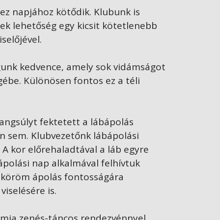
hez napjához kötődik. Klubunk is
ek lehetőség egy kicsit kötetlenebb
selőjével.
agunk kedvence, amely sok vidámságot
be. Különösen fontos ez a téli
hangsúlyt fektetett a lábápolás
én sem. Klubvezetőnk lábápolási
 A kor előrehaladtával a láb egyre
ápolási nap alkalmával felhívtuk
s köröm ápolás fontosságára
iselésére is.
ramja zenés-táncos rendezvénnyel