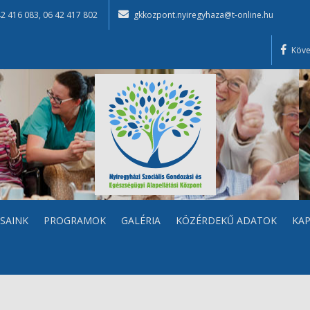
42 416 083
,
06 42 417 802
gkkozpont.nyiregyhaza@t-online.hu
Köve
SAINK
PROGRAMOK
GALÉRIA
KÖZÉRDEKŰ ADATOK
KA