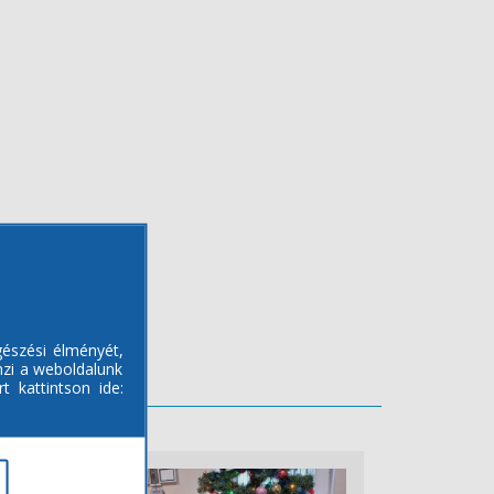
gészési élményét,
mzi a weboldalunk
t kattintson ide: