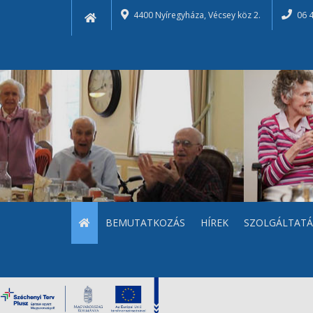
4400 Nyíregyháza, Vécsey köz 2.
06 
BEMUTATKOZÁS
HÍREK
SZOLGÁLTATÁ