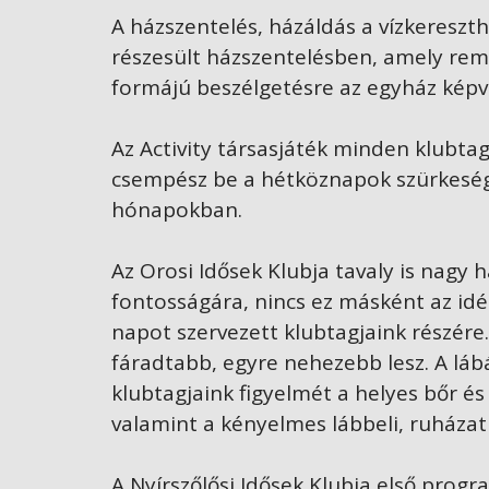
A házszentelés, házáldás a vízkereszt
részesült házszentelésben, amely rem
formájú beszélgetésre az egyház képvi
Az Activity társasjáték minden klubt
csempész be a hétköznapok szürkeségé
hónapokban.
Az Orosi Idősek Klubja tavaly is nagy 
fontosságára, nincs ez másként az id
napot szervezett klubtagjaink részére.
fáradtabb, egyre nehezebb lesz. A láb
klubtagjaink figyelmét a helyes bőr é
valamint a kényelmes lábbeli, ruházat v
A Nyírszőlősi Idősek Klubja első prog