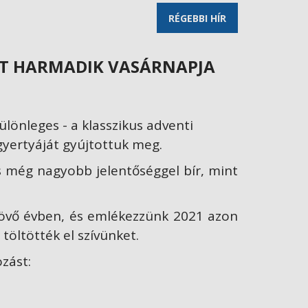
RÉGEBBI HÍR
ENT HARMADIK VASÁRNAPJA
lönleges - a klasszikus adventi
gyertyáját gyújtottuk meg.
és még nagyobb jelentőséggel bír, mint
övő évben, és emlékezzünk 2021 azon
öltötték el szívünket.
zást: