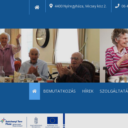
4400 Nyíregyháza, Vécsey köz 2.
06 
BEMUTATKOZÁS
HÍREK
SZOLGÁLTATÁ