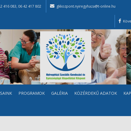
42 416 083
,
06 42 417 802
gkkozpont.nyiregyhaza@t-online.hu
Köve
SAINK
PROGRAMOK
GALÉRIA
KÖZÉRDEKŰ ADATOK
KA