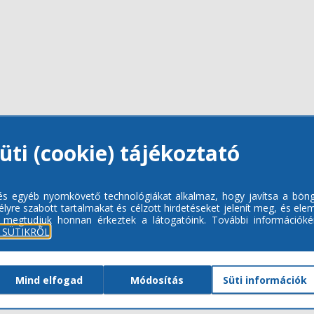
üti (cookie) tájékoztató
 és egyéb nyomkövető technológiákat alkalmaz, hogy javítsa a bön
lyre szabott tartalmakat és célzott hirdetéseket jelenít meg, és ele
 megtudjuk honnan érkeztek a látogatóink.
További információkér
 SÜTIKRŐL
Mind elfogad
Módosítás
Süti információk