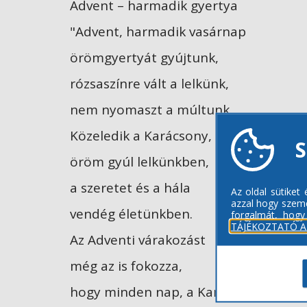
Advent – harmadik gyertya
"Advent, harmadik vasárnap
örömgyertyát gyújtunk,
rózsaszínre vált a lelkünk,
nem nyomaszt a múltunk.
Közeledik a Karácsony,
S
öröm gyúl lelkünkben,
a szeretet és a hála
Az oldal sütiket
azzal hogy szemé
vendég életünkben.
forgalmát, hogy
TÁJÉKOZTATÓ A
Az Adventi várakozást
még az is fokozza,
hogy minden nap, a Karácsonyt,