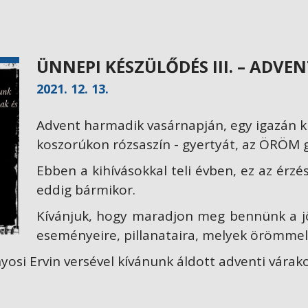
ÜNNEPI KÉSZÜLŐDÉS III. – ADV
2021. 12. 13.
Advent harmadik vasárnapján, egy igazán kü
koszorúkon rózsaszín - gyertyát, az ÖRÖM 
Ebben a kihívásokkal teli évben, ez az érz
eddig bármikor.
Kívánjuk, hogy maradjon meg bennünk a j
eseményeire, pillanataira, melyek örömmel t
i Ervin versével kívánunk áldott adventi várako