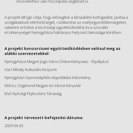
részvételhez való hozzájutás segítését is.
A projekt átfogó célja, hogy elősegítse a társadalmi befogadást, javítsa a
szolgáltatások elérhetőségét, csökkentse az esélyegyenlőtlenségeket,
valamint erősítse a közösségi együttműködést és a szociális
érzékenységet Nyíregyháza hátrányos helyzetű lakossága körében.
A projekt konzorciumi együttműködésben valósul meg az
alábbi szervezetekkel:
Nyíregyháza Megyei Jogú Város Önkormányzata – főpályázó
Váci Mihály Kulturális Központ
Nyíregyházi Gyermekjóléti Alapellátási Intézmény
Móricz Zsigmond Megyei és Városi Könyvtár
Első Nyírségi Fejlesztési Társaság
A projekt tervezett befejezési dátuma:
2029.04.30.