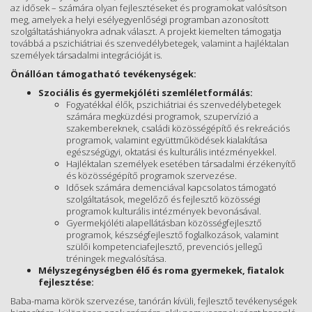
az idősek – számára olyan fejlesztéseket és programokat valósítson
meg, amelyek a helyi esélyegyenlőségi programban azonosított
szolgáltatáshiányokra adnak választ. A projekt kiemelten támogatja
továbbá a pszichiátriai és szenvedélybetegek, valamint a hajléktalan
személyek társadalmi integrációját is.
Önállóan támogatható tevékenységek:
Szociális és gyermekjóléti szemléletformálás:
Fogyatékkal élők, pszichiátriai és szenvedélybetegek
számára megküzdési programok, szupervízió a
szakembereknek, családi közösségépítő és rekreációs
programok, valamint együttműködések kialakítása
egészségügyi, oktatási és kulturális intézményekkel.
Hajléktalan személyek esetében társadalmi érzékenyítő
és közösségépítő programok szervezése.
Idősek számára demenciával kapcsolatos támogató
szolgáltatások, megelőző és fejlesztő közösségi
programok kulturális intézmények bevonásával.
Gyermekjóléti alapellátásban közösségfejlesztő
programok, készségfejlesztő foglalkozások, valamint
szülői kompetenciafejlesztő, prevenciós jellegű
tréningek megvalósítása.
Mélyszegénységben élő és roma gyermekek, fiatalok
fejlesztése:
Baba-mama körök szervezése, tanórán kívüli, fejlesztő tevékenységek