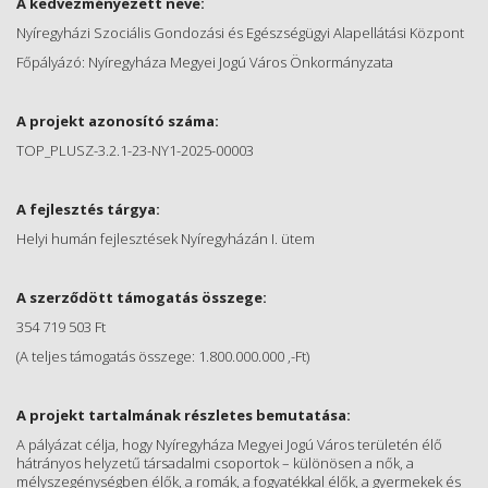
A kedvezményezett neve:
Nyíregyházi Szociális Gondozási és Egészségügyi Alapellátási Központ
Főpályázó: Nyíregyháza Megyei Jogú Város Önkormányzata
A projekt azonosító száma:
TOP_PLUSZ-3.2.1-23-NY1-2025-00003
A fejlesztés tárgya:
Helyi humán fejlesztések Nyíregyházán I. ütem
A szerződött támogatás összege:
354 719 503 Ft
(A teljes támogatás összege: 1.800.000.000 ,-Ft)
A projekt tartalmának részletes bemutatása:
A pályázat célja, hogy Nyíregyháza Megyei Jogú Város területén élő
hátrányos helyzetű társadalmi csoportok – különösen a nők, a
mélyszegénységben élők, a romák, a fogyatékkal élők, a gyermekek és