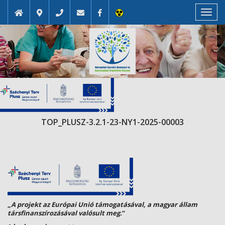
Toggl
navig
TOP_PLUSZ-3.2.1-23-NY1-2025-00003
„
A projekt az Európai Unió támogatásával, a magyar állam
társfinanszírozásával valósult meg.
”