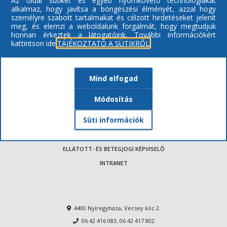
Az oldal sütiket és egyéb nyomkövető technológiákat
alkalmaz, hogy javítsa a böngészési élményét, azzal hogy
személyre szabott tartalmakat és célzott hirdetéseket jelenít
meg, és elemzi a weboldalunk forgalmát, hogy megtudjuk
honnan érkeztek a látogatóink.
További információkért
ENGEDÉLYEZETT EGÉSZSÉGÜGYI SZAKMÁK
kattintson ide:
TÁJÉKOZTATÓ A SÜTIKRŐL
IMPRESSZUM
AKADÁLYMENTESÍTÉSI NYILATKOZAT
Mind elfogad
VISSZAÉLÉSEK BEJELENTÉSE
INTEGRITÁS/PANASZOK/KÖZÉRDEKŰ BEJELENTÉSEK
Módosítás
DOKUMENTUMOK
Süti információk
ADATVÉDELEM / ADATKEZELÉS
ELÉGEDETTSÉGI KÉRDŐÍV
ELLÁTOTT- ÉS BETEGJOGI KÉPVISELŐ
INTRANET
4400 Nyíregyháza, Vécsey köz 2.
06 42 416 083
,
06 42 417 802