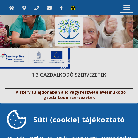
Toggl
navig
1.3 GAZDÁLKODÓ SZERVEZETEK
I. A szerv tulajdonában álló vagy részvételével működő
gazdálkodó szervezetek
Süti (cookie) tájékoztató