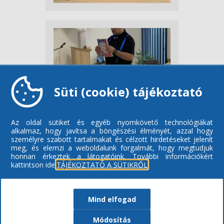
Süti (cookie) tájékoztató
Az oldal sütiket és egyéb nyomkövető technológiákat
alkalmaz, hogy javítsa a böngészési élményét, azzal hogy
személyre szabott tartalmakat és célzott hirdetéseket jelenít
meg, és elemzi a weboldalunk forgalmát, hogy megtudjuk
honnan érkeztek a látogatóink.
További információkért
kattintson ide:
TÁJÉKOZTATÓ A SÜTIKRŐL
Mind elfogad
Módosítás