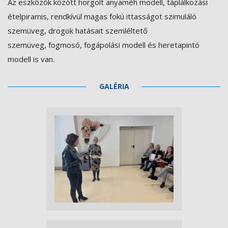
Az eszközök között horgolt anyaméh modell, táplálkozási
ételpiramis, rendkívül magas fokú ittasságot szimuláló
szemüveg, drogok hatásait szemléltető
szemüveg, fogmosó, fogápolási modell és heretapintó
modell is van.
GALÉRIA