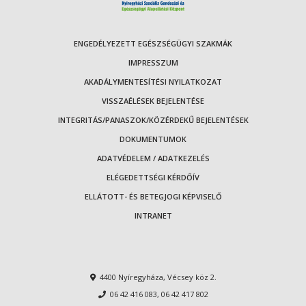
ENGEDÉLYEZETT EGÉSZSÉGÜGYI SZAKMÁK
IMPRESSZUM
AKADÁLYMENTESÍTÉSI NYILATKOZAT
VISSZAÉLÉSEK BEJELENTÉSE
INTEGRITÁS/PANASZOK/KÖZÉRDEKŰ BEJELENTÉSEK
DOKUMENTUMOK
ADATVÉDELEM / ADATKEZELÉS
ELÉGEDETTSÉGI KÉRDŐÍV
ELLÁTOTT- ÉS BETEGJOGI KÉPVISELŐ
INTRANET
4400 Nyíregyháza, Vécsey köz 2.
06 42 416 083
,
06 42 417 802